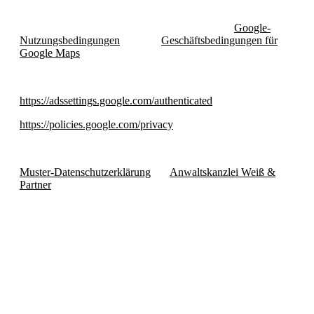
Zudem erfolgt die Nutzung von Google Maps sowie der über
Google Maps erlangten Informationen nach den
Google-
Nutzungsbedingungen
und den
Geschäftsbedingungen für
Google Maps
.
Überdies bietet Google unter
https://adssettings.google.com/authenticated
https://policies.google.com/privacy
weitergehende Informationen an.
Muster-Datenschutzerklärung
der
Anwaltskanzlei Weiß &
Partner
Hautarztpraxis
im Ärztehaus am Bahnhof
Facharzt K. Müller