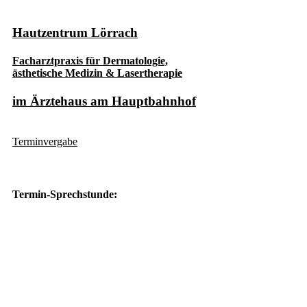
Hautzentrum Lörrach
Facharztpraxis für Dermatologie,
ästhetische Medizin & Lasertherapie
im Ärztehaus am Hauptbahnhof
Terminvergabe
Termin-Sprechstunde:
Montag:
9-12 Uhr
&
13-16 Uhr
Dienstag:
-
&
13-16 Uhr
Mittwoch:
9-12 Uhr
&
13-16 Uhr
Donnerstag:
9-12 Uhr
&
13-16 Uhr
Freitag:
9-12 Uhr
&
nach Vereinb.